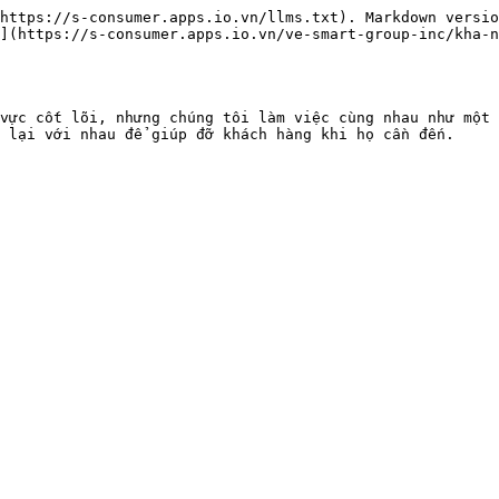
https://s-consumer.apps.io.vn/llms.txt). Markdown versio
](https://s-consumer.apps.io.vn/ve-smart-group-inc/kha-n
vực cốt lõi, nhưng chúng tôi làm việc cùng nhau như một 
 lại với nhau để giúp đỡ khách hàng khi họ cần đến.
