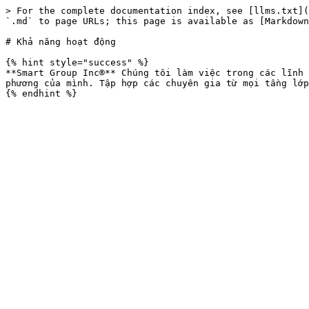
> For the complete documentation index, see [llms.txt](
`.md` to page URLs; this page is available as [Markdown
# Khả năng hoạt động

{% hint style="success" %}

**Smart Group Inc®** Chúng tôi làm việc trong các lĩnh 
phương của mình. Tập hợp các chuyên gia từ mọi tầng lớp