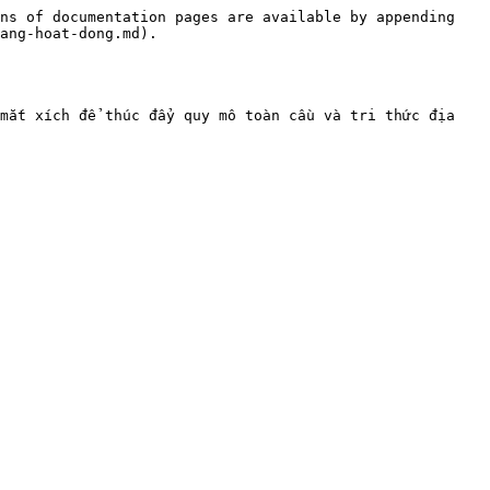
ns of documentation pages are available by appending 
ang-hoat-dong.md).

mắt xích để thúc đẩy quy mô toàn cầu và tri thức địa 