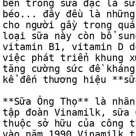
bên trong sữa đặc là sữ
béo... đây đều là những
cho người gầy trong quá
loại sữa này còn bổ sun
vitamin B1, vitamin D d
việc phát triển khung x
tăng cường sức đề kháng
kể đến thương hiệu **sữ
**Sữa Ông Thọ** là nhãn
tập đoàn Vinamilk, sữa 
thuộc sở hữu của công t
vào năm 1990 Vinamilk t