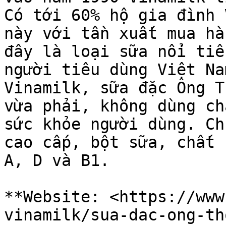
Có tới 60% hộ gia đình 
này với tần xuất mua hà
đây là loại sữa nổi tiế
người tiêu dùng Việt Na
Vinamilk, sữa đặc Ông T
vừa phải, không dùng ch
sức khỏe người dùng. Ch
cao cấp, bột sữa, chất 
A, D và B1.

**Website: <https://www
vinamilk/sua-dac-ong-th