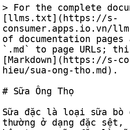
> For the complete docu
[llms.txt](https://s-
consumer.apps.io.vn/llm
of documentation pages 
`.md` to page URLs; thi
[Markdown](https://s-co
hieu/sua-ong-tho.md).

# Sữa Ông Thọ

Sữa đặc là loại sữa bò 
thường ở dạng đặc sệt, 